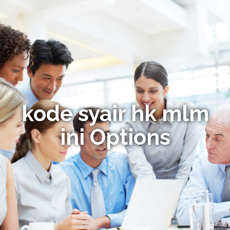
kode syair hk mlm
ini Options