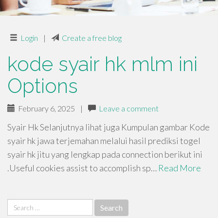
Login
|
Create a free blog
kode syair hk mlm ini
Options
February 6, 2025
|
Leave a comment
Syair Hk Selanjutnya lihat juga Kumpulan gambar Kode
syair hk jawa terjemahan melalui hasil prediksi togel
syair hk jitu yang lengkap pada connection berikut ini
.Useful cookies assist to accomplish sp…
Read More
Search
for: